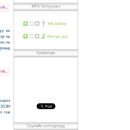
MP3 Тоглуулагч
үй...
үү их
эр нь
ээс нь
рханд
Хуваалцах
үй...
дээрээ
ь ЭЗЭН
йл гэж
Сүүлийн сэтгэгдлүүд