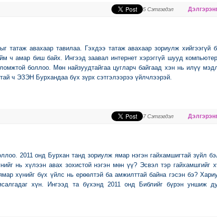
Дэлгэрэнг
5 Сэтгэгдэл
ыг татаж авахаар тавилаа. Гэхдээ татаж авахаар зориулж хийгээгүй 
ийм ч амар биш байх. Ингээд заавал интернет хэрэггүй шууд компьюте
ломжтой боллоо. Мөн найзуудтайгаа цугларч байгаад хэн нь илүү мэд
тай ч ЭЗЭН Бурхандаа бүх зүрх сэтгэлээрээ үйлчлээрэй.
Дэлгэрэнг
7 Сэтгэгдэл
боллоо. 2011 онд Бурхан танд зориулж ямар нэгэн гайхамшигтай зүйл б
үнийг нь хүлээн авах зохистой нэгэн мөн үү? Эсвэл тэр гайхамшгийг 
ямар хүнийг бүх үйлс нь ерөөлтэй ба амжилттай байна гэсэн бэ? Хари
ясалгадаг хүн. Ингээд та бүхэнд 2011 онд Библийг бүрэн уншиж ду