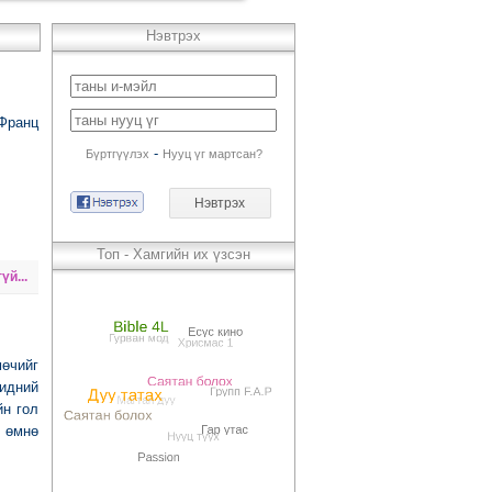
Нэвтрэх
 Франц
-
Бүртгүүлэх
Нууц үг мартсан?
Топ - Хамгийн их үзсэн
үй...
өчийг
бидний
йн гол
й өмнө