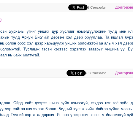
Дэлгэрэнг
9 Сэтгэгдэл
)
эсэн Бурханы үгийг унших дур хүслийг нэмэгдүүлэхийн тулд мөн ил
ахын тулд Ариун Библийг дөрвөн хэл дээр орууллаа. Та ишлэл бүрэ
анц болон орос хэл дээр харьцуулж унших боломжтой ба аль ч хэл дээр
 боломжтой. Тусламж гэсэн хэсгээс хэрэглэх зааврыг уншина уу. Бу
аал нь байх болтугай.
Дэлгэрэнг
13 Сэтгэгдэл
гдлаа. Ойрд сайт дээрээ шинэ зүйл нэмээгүй, гэхдээ нэг гоё зүйл 
үүгээр сайтаа шинэчлэх болно. Бидний хүсэж хийж байгаа зүйлс маан
гаад Түүний нэр л алдаршиг. Яг энэ үлгэр шиг хэзээ ч боломжгүй зү