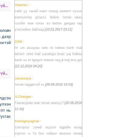
Нямтөгс :
үй...
сайн уу танай хамт олонд амжилт хүсье
компьютер дээрээ библи татаж авах
гэсийн яаж татах вэ библи дандаа гар
утаснийнх байгаад
[10.01.2017 03:11]
боловч
р дээр
ONII :
лэгтэй
HI um asuuyaa web nii holboo barih mail
bichsn chini mail yavahgui bnao yaj holboo
barih uu bi itgegch bolood neg jil bolj bna get
[12.12.2016 04:20]
үй...
saranzaya :
татаж чаддаггүй ээ
[09.09.2016 16:03]
S.Chimgee :
элдсэн
Таалагдлаа яаж татаж авахуу?
[20.06.2016
хүлээн
12:16]
улт нь
усгах
khishigmyagmar :
тэнгэрлэг эзний ицээлт өдрийн мэнд
хүргэе. ъ Та бол хайрыг авахын төлөө