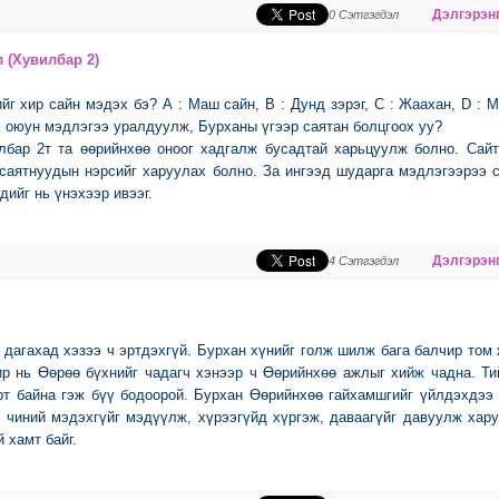
Дэлгэрэнг
0 Сэтгэгдэл
 (Хувилбар 2)
йг хир сайн мэдэх бэ? А : Маш сайн, B : Дунд зэрэг, C : Жаахан, D : 
э оюун мэдлэгээ уралдуулж, Бурханы үгээр саятан болцгоох уу?
лбар 2т та өөрийнхөө оноог хадгалж бусадтай харьцуулж болно. Сай
 саятнуудын нэрсийг харуулах болно. За ингээд шударга мэдлэгээрээ 
дийг нь үнэхээр ивээг.
Дэлгэрэнг
4 Сэтгэгдэл
дагахад хэзээ ч эртдэхгүй. Бурхан хүнийг голж шилж бага балчир том
чир нь Өөрөө бүхнийг чадагч хэнээр ч Өөрийнхөө ажлыг хийж чадна. Т
эрт байна гэж бүү бодоорой. Бурхан Өөрийнхөө гайхамшгийг үйлдэхдээ
, чиний мэдэхгүйг мэдүүлж, хүрээгүйд хүргэж, даваагүйг давуулж хар
 хамт байг.