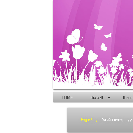
LTIME
Bible 4L
Шинэ
Өдрийн үг:
"үгийн цэвэр сүү