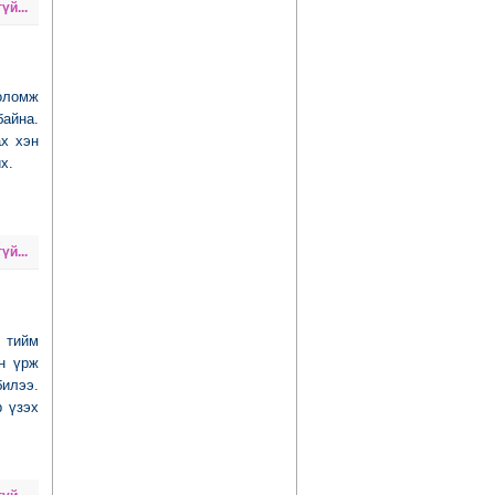
үй...
боломж
байна.
ах хэн
х.
үй...
 тийм
н үрж
билээ.
р үзэх