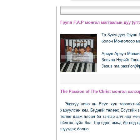
Групп F.A.P монгол магтаалын дуу (үгтэ
Та бүхэндээ Групп 
болон Монголоор ма
Ариун Ариун Мөнхи
Зөвхөн Нэрийг Тань
Jesus ma passion(Ф
The Passion of The Christ монгол хэлээ
Энэхүү кино нь Есүс хүн төрөлхтни
харуулсан юм. Бидний төлөөх Есүсийн з
төлөө давж ялсан ба тэнгэр элч нар мөн
ойлгох зүйл бол Тэр одоо амьд бөгөөд ц
шүүгдэх болно.