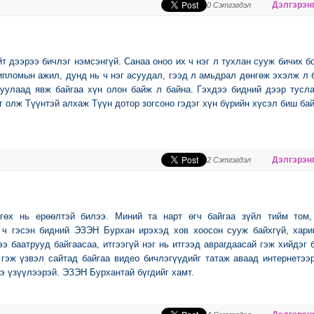
Дэлгэрэнг
0 Сэтгэгдэл
т дээрээ бичлэг нэмсэнгүй. Санаа оноо их ч нэг л тухлан сууж бичих 
дипломын ажил, дунд нь ч нэг асуудал, гээд л амьдрал дөнгөж эхэлж л 
туулаад явж байгаа хүн олон байж л байна. Гэхдээ бидний дээр тусл
г олж Түүнтэй алхаж Түүн дотор зогсоно гэдэг хүн бүрийн хүсэл биш бай
Дэлгэрэнг
2 Сэтгэгдэл
гөх нь ерөөлтэй билээ. Миний та нарт өгч байгаа зүйл тийм том,
 ч гэсэн бидний ЭЗЭН Бурхан ирэхэд хов хоосон сууж байхгүй, хари
э баатрууд байгаасаа, итгээгүй нэг нь итгээд аврагдаасай гэж хийдэг 
 гэж үзвэл сайтад байгаа видео бичлэгүүдийг татаж аваад интернетээ
э үзүүлээрэй. ЭЗЭН Бурхантай бүгдийг хамт.