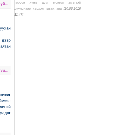
төрсөн хүнъ дууг монгол эмэгтэй
үй...
дуулснаар хэрхэн татаж ава
[20.06.2016
11:47]
Муухан
т дээр
саятан
үй...
 жижиг
иймээс
 чиний
уулдаг