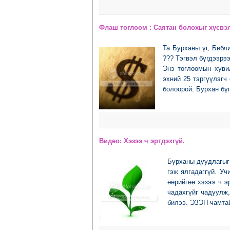
Флaш тоглоом : Саятан болохыг хүсвэл
Та Бурханы үг, Библи
??? Тэгвэл бүгдээрэ
Энэ тоглоомын хуви
эхний 25 тэргүүлэгч
болоорой. Бурхан бүг
Видео: Хэзээ ч эртдэхгүй.
Бурханы дуудлагыг 
гэж ялгадаггүй. У
өөрийгөө хэзээ ч 
чадахгүйг чадуулж
билээ. ЭЗЭН чамтай