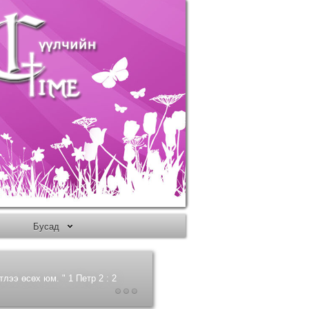
Бусад
лээ өсөх юм. " 1 Петр 2 : 2