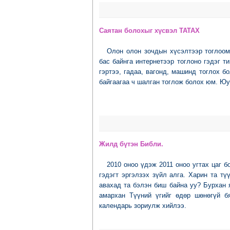
Саятан болохыг хүсвэл ТАТАX
Олон олон зочдын хүсэлтээр тоглоом
бас байнга интернетээр тоглоно гэдэг т
гэртээ, гадаа, вагонд, машинд тогло
х
бо
байгаагаа ч шалган тоглож болох юм. Юу
Жилд бүтэн Библи.
2010 оноо үдэж 2011 оноо угтах цаг 
гэдэгт эргэлзэх зүйл алга. Харин та тү
авахад та бэлэн биш байна уу? Бурхан 
амархан Түүний үгийг өдөр шөнөгүй б
календарь зориулж хийлээ.