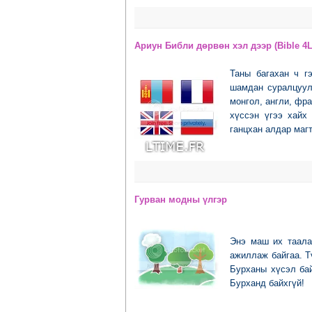
Ариун Библи дөрвөн хэл дээр (Bible 4L
Таны багахан ч г
шамдан суралцуул
монгол, англи, фр
хүссэн үгээ хайх
ганцхан алдар магт
Гурван модны үлгэр
Энэ маш их таала
ажиллаж байгаа. Т
Бурханы хүсэл бай
Бурханд байхгүй!