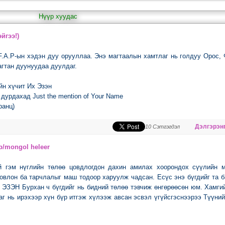
Нүүр хуудас
йгээ!)
F.A.P-ын хэдэн дуу орууллаа. Энэ магтаалын хамтлаг нь голдуу Oрос,
гтан дуунуудаа дуулдаг.
йн хүчит Их Эзэн
 дурдахад Just the mention of Your Name
ранц)
Дэлгэрэнг
10 Сэтгэгдэл
р/mongol heleer
й гэм нүглийн төлөө цовдлогдон дахин амилах хоорондох сүүлийн м
овлон ба тарчлалыг маш тодоор харуулж чадсан. Есүс энэ бүгдийг та 
 ЭЗЭН Бурхан ч бүгдийг нь бидний төлөө тэвчиж өнгөрөөсөн юм. Хамги
аг нь ирэхээр хүн бүр итгэж хүлээж авсан эсвэл үгүйсгэснээрээ Түүни