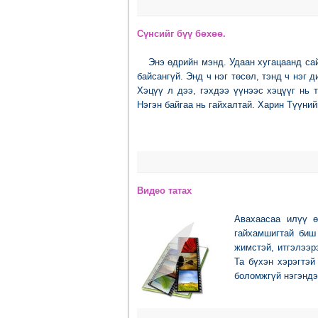
Сүнсийг бүү бөхөө.
Энэ өдрийн мэнд. Удаан хугацаанд сай
байсангүй. Энд ч нэг төсөл, тэнд ч нэг 
Хэцүү л дээ, гэхдээ үүнээс хэцүүг нь 
Нэгэн байгаа нь гайхалтай. Харин Түүний
Видео татаx
Авахаасаа илүү ө
гайхамшигтай биш
жимстэй, итгэлээрэ
Та бүхэн хэрэгтэй
боломжгүй нэгэндэ