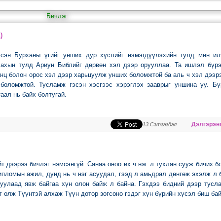
Бичлэг
)
эсэн Бурханы үгийг унших дур хүслийг нэмэгдүүлэхийн тулд мөн ил
ахын тулд Ариун Библийг дөрвөн хэл дээр орууллаа. Та ишлэл бүрэ
анц болон орос хэл дээр харьцуулж унших боломжтой ба аль ч хэл дээр
 боломжтой. Тусламж гэсэн хэсгээс хэрэглэх зааврыг уншина уу. Бу
аал нь байх болтугай.
Дэлгэрэнг
13 Сэтгэгдэл
т дээрээ бичлэг нэмсэнгүй. Санаа оноо их ч нэг л тухлан сууж бичих 
дипломын ажил, дунд нь ч нэг асуудал, гээд л амьдрал дөнгөж эхэлж л 
туулаад явж байгаа хүн олон байж л байна. Гэхдээ бидний дээр тусл
г олж Түүнтэй алхаж Түүн дотор зогсоно гэдэг хүн бүрийн хүсэл биш бай