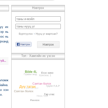
Нэвтрэх
үү их
эр нь
-
Бүртгүүлэх
Нууц үг мартсан?
ээс нь
рханд
Топ - Хамгийн их үзсэн
үй...
боломж
байна.
ах хэн
х.