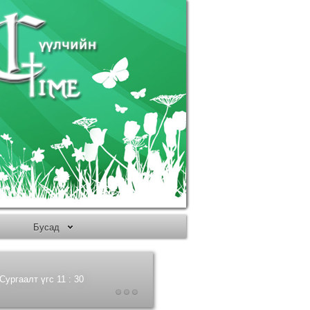
Бусад
ургаалт үгс 11 : 30