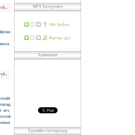
MP3 Тоглуулагч
үй...
айрлах
билээ.
Хуваалцах
үй...
лгийг
ллагад
 өгч,
лготой
ханыг
Сүүлийн сэтгэгдлүүд