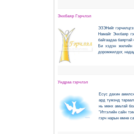
Энхбаяр Гэрчлэл
ЭЗЭНийг гэрчилцгэ
Намайг Энхбаяр гэ
байгаадаа баяртай 
Би хэдэн жилийн 
доромжилдог, надад
Ундраа гэрчлэл
Есүс дахин амилсн
ард түмэнд тараал
нь мөнх амьтай бо
"Итгэлийн сайн тэ
гэрч нарын өмнө са