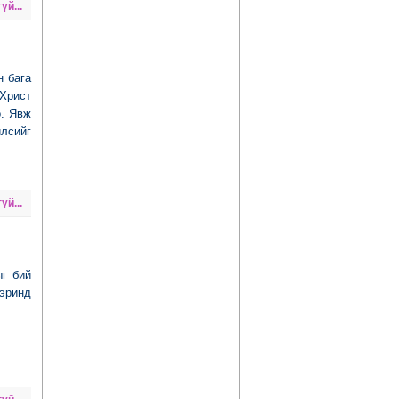
үй...
н бага
 Христ
о. Явж
йлсийг
үй...
ыг бий
 эринд