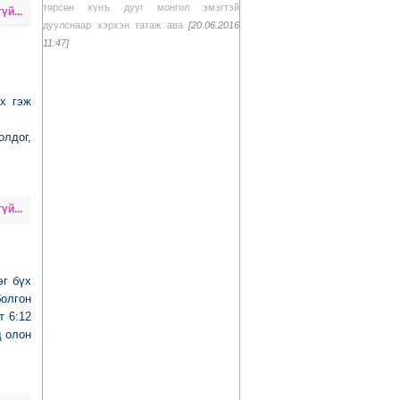
төрсөн хүнъ дууг монгол эмэгтэй
үй...
дуулснаар хэрхэн татаж ава
[20.06.2016
11:47]
х гэж
лдог,
үй...
эг бүх
болгон
т 6:12
д олон