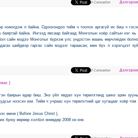
Дэлгэрэнг
0 Сэтгэгдэл
эр нэмэгдэж л байна. Одоохондоо тийм ч тоолох аргагүй их биш ч гэсэ
а баяртай байна. Ингээд явсаар байгаад Монголын хоёр сайтын нэг нь
лбэл сайн мэдээ Монголыг бүрхэж улс үндэстэн маань өөрчлөгдөх болн
дагах шийдвэр гаргах сайн мэдээг тараасан; мөн бүх л хэрэгцээт зү
Дэлгэрэнг
0 Сэтгэгдэл
мас )
гэн баярын өдөр биш. Энэ үйл явдал хүн төрөлхтөнд шинэ эрин зуун
уудсыг нээсэн юм. Тийм ч учраас хүн төрөлхтний цаг хугацааг хоёр том
 өмнө ( Before Jesus Christ ),
их буюу өөрөөр хэлбэл өнөөдөр 2008 он юм.