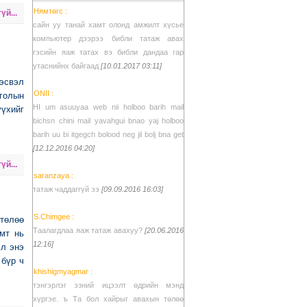
Нямтөгс :
үй...
сайн уу танай хамт олонд амжилт хүсье
компьютер дээрээ библи татаж авах
гэсийн яаж татах вэ библи дандаа гар
утаснийнх байгаад
[10.01.2017 03:11]
 эсвэл
ONII :
голын
HI um asuuyaa web nii holboo barih mail
үүхийг
bichsn chini mail yavahgui bnao yaj holboo
barih uu bi itgegch bolood neg jil bolj bna get
[12.12.2016 04:20]
үй...
saranzaya :
татаж чаддаггүй ээ
[09.09.2016 16:03]
S.Chimgee :
 төлөө
Таалагдлаа яаж татаж авахуу?
[20.06.2016
амт нь
12:16]
эл энэ
 бүр ч
khishigmyagmar :
тэнгэрлэг эзний ицээлт өдрийн мэнд
хүргэе. ъ Та бол хайрыг авахын төлөө