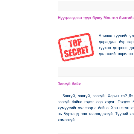
Нууцлагдсан түүх буюу Монгол бичгийн
Аливаа түүхийг ул
дарагддаг бүр за
түүхэн дотроос да
дэлгэхийг зорилоо.
Завгүй байх . . .
Завгүй, завгүй, завгүй. Харин та? Д
завгүй байна гэдэг өөр хэрэг. Гэхдээ
хүмүүсийг хүлсээр л байна. Хэн нэгэн хэ
нь Бурханд лав таалагдахгүй, Түүний ха
хамаагүй.