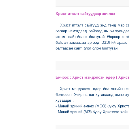
Христ итгэлт сайтуудаар зочлох
Христ итгэлт сайтууд энд тэнд мэр с
багаар нэмэгдээд байгаад нь би хувьда
итгэлт сайт болох болтугай. Өөрөөр хэ
байсан замаасаа эргээд ЭЗЭНий араас 
багтаасан сайт, блог олон болтугай.
Бичээс : Христ мэндэлсэн өдөр ( Христ
Христ мэндэлсэн өдөр бол энгийн нэ
болгосон. Учир нь цаг хугацаанд шинэ х
хуваадаг :
- Mанай эриний өмнөх (МЭӨ) буюу Христээс
- Mанай эриний (МЭ) буюу Христээс хойш