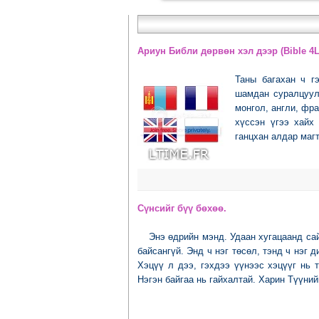
Ариун Библи дөрвөн хэл дээр (Bible 4L
Таны багахан ч г
шамдан суралцуул
монгол, англи, фр
хүссэн үгээ хайх
ганцхан алдар магт
Сүнсийг бүү бөхөө.
Энэ өдрийн мэнд. Удаан хугацаанд сай
байсангүй. Энд ч нэг төсөл, тэнд ч нэг 
Хэцүү л дээ, гэхдээ үүнээс хэцүүг нь 
Нэгэн байгаа нь гайхалтай. Харин Түүний