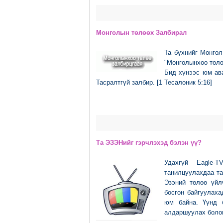
Монголын төлөөх Залбирал
Та бүхнийг Монгол
"Монголынхоо төлө
Бид хүнээс юм ава
Тасралтгүй залбир. [1 Тесалоник 5:16]
Та ЭЗЭНийг гэрчлэхэд бэлэн үү?
Удахгүй Eagle-T
танилцуулахдаа та
Эзэний төлөө үйл
босгон байгуулах
юм байна. Үүнд 
алдаршуулах боло