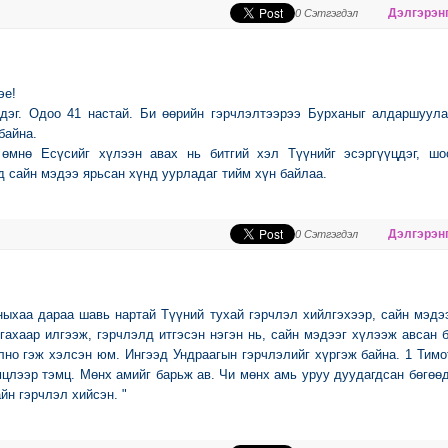
Дэлгэрэнг
0 Сэтгэгдэл
эе!
дэг. Одоо 41 настай. Би өөрийн гэрчлэлтээрээ Бурханыг алдаршуула
байна.
өмнө Есүсийг хүлээн авах нь битгий хэл Түүнийг эсэргүүцдэг, шоо
 сайн мэдээ ярьсан хүнд уурладаг тийм хүн байлаа.
Дэлгэрэнг
0 Сэтгэгдэл
ыхаа дараа шавь нартай Түүний тухай гэрчлэл хийлгэхээр, сайн мэдэ
гахаар илгээж, гэрчлэлд итгэсэн нэгэн нь, сайн мэдээг хүлээж авсан 
лно гэж хэлсэн юм. Ингээд Ундраагын гэрчлэлийг хүргэж байна. 1 Тимо
мцлээр тэмц. Мөнх амийг барьж ав. Чи мөнх амь уруу дуудагдсан бөгөө
йн гэрчлэл хийсэн. "