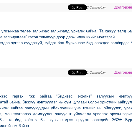
Дэлгэрэнг
2 Сэтгэгдэл
 улсынхаа төлөө залбирах залбиралд уриалж байна. Та хажуу талд б
ө залбирцгаая" гэсэн товчлуур дээр дарж илүү ихийг мэдээрэй.
хдаа зүгээр суудаггүй, гуйдаг бол Бурханаас бид авахдаа залбирдаг 
Дэлгэрэнг
1 Сэтгэгдэл
V-ээс гаргах гэж байгаа “Биднээс эхэлнэ” залуусын нэвтрүү
атай байна. Энэхүү нэвтрүүлэг нь сүм цуглаан болон христчин байгуу
чилж байгаа залуучуудын үйлчлэлийн үнэ цэнийг нь ойлгуулж, урам
ад, мөн түүгээрээ дамжуулан залуусыг үйлчлэлд уриалах эрхэм зори
бас та бид хоёр ч бас хувь нэмрээ оруулж өөрсдийн ЭЗЭН Бур
мжтой юм байна.