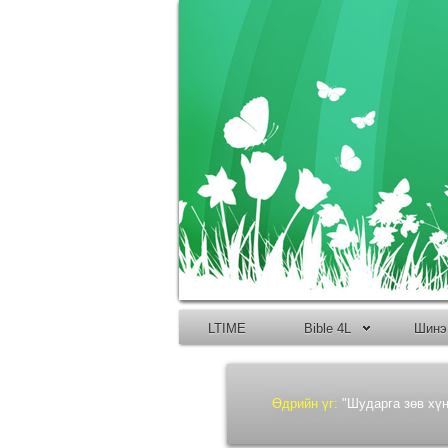
LTIME
Bible 4L
Шинэ
Өдрийн үг:
"Шударга зөв хүн