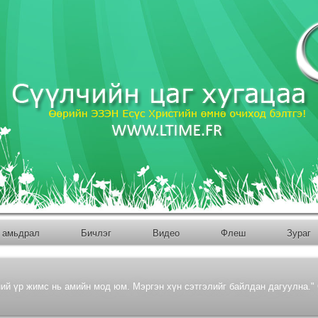
 амьдрал
Бичлэг
Bидео
Флеш
Зураг
ий үр жимс нь амийн мод юм. Мэргэн хүн сэтгэлийг байлдан дагуулна." С