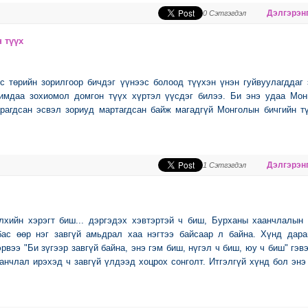
Дэлгэрэнг
0 Сэтгэгдэл
 түүх
с төрийн зорилгоор бичдэг үүнээс болоод түүхэн үнэн гуйвуулагддаг
римдаа зохиомол домгон түүх хүртэл үүсдэг билээ. Би энэ удаа Мон
рагдсан эсвэл зориуд мартагдсан байж магадгүй Монголын бичгийн т
Дэлгэрэнг
1 Сэтгэгдэл
элхийн хэрэгт биш... дэргэдэх хэвтэртэй ч биш, Бурханы хаанчлалын
 бас өөр нэг завгүй амьдрал хаа нэгтээ байсаар л байна. Хүнд дар
рвээ "Би зүгээр завгүй байна, энэ гэм биш, нүгэл ч биш, юу ч биш" гэв
анчлал ирэхэд ч завгүй үлдээд хоцрох сонголт. Итгэлгүй хүнд бол энэ