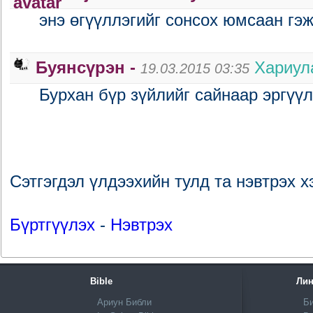
энэ өгүүллэгийг сонсох юмсаан гэ
Буянсүрэн -
Хариул
19.03.2015 03:35
Бурхан бүр зүйлийг сайнаар эргүүл
Сэтгэгдэл үлдээхийн тулд та нэвтрэх х
Бүртгүүлэх
-
Нэвтрэх
Bible
Лин
Ариун Библи
Би