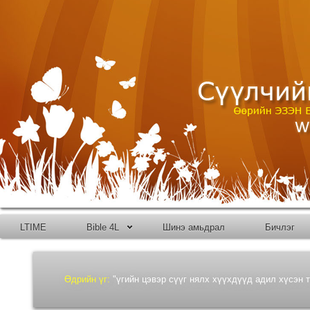
LTIME
Bible 4L
Шинэ амьдрал
Бичлэг
Өдрийн үг:
"үгийн цэвэр сүүг нялх хүүхдүүд адил хүсэн т