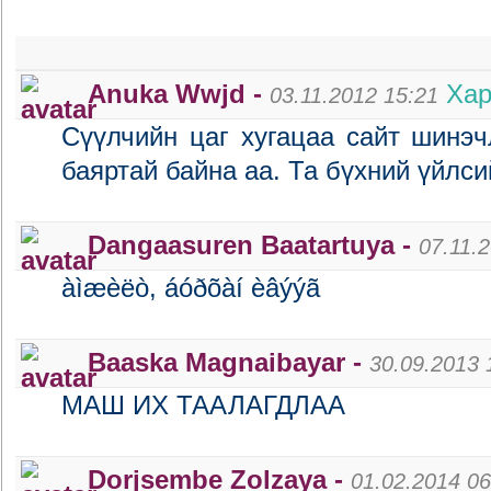
Anuka Wwjd -
Хар
03.11.2012 15:21
Сүүлчийн цаг хугацаа сайт шинэч
баяртай байна аа. Та бүхний үйлсий
Dangaasuren Baatartuya -
07.11.
àìæèëò, áóðõàí èâýýã
Baaska Magnaibayar -
30.09.2013 
МАШ ИХ ТААЛАГДЛАА
Dorjsembe Zolzaya -
01.02.2014 06