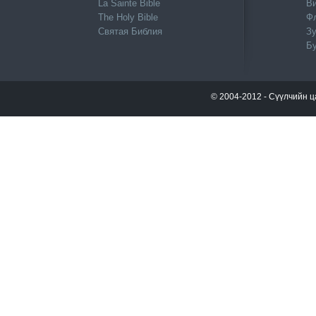
La Sainte Bible
Ви
The Holy Bible
Ф
Святая Библия
Зу
Б
© 2004-2012 - Сүүлчийн ц