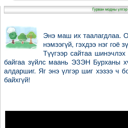
Гурван модны үлгэр
Энэ маш их таалагдлаа. О
нэмээгүй, гэхдээ нэг гоё 
Түүгээр сайтаа шинэчлэх
байгаа зүйлс маань ЭЗЭН Бурханы хү
алдаршиг. Яг энэ үлгэр шиг хэзээ ч 
байхгүй!