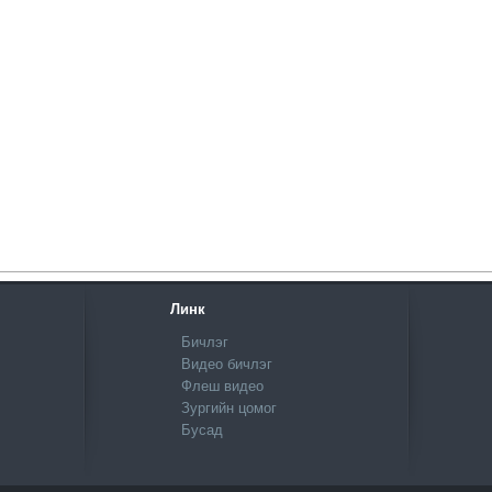
Линк
Бичлэг
Видео бичлэг
Флеш видео
Зургийн цомог
Бусад