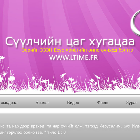
 амьдрал
Бичлэг
Bидео
Флеш
Зураг
нс та нар дээр ирэхэд, та нар хүчийг олж, тэгээд Иерусалим, бүх Иуд
йг гэрчлэх болно гэв. " Үйлс 1 : 8