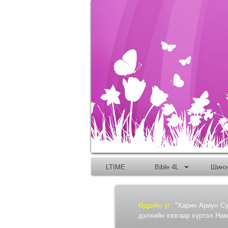
LTIME
Bible 4L
Шинэ
Өдрийн үг:
"Харин Ариун Сү
дэлхийн хязгаар хүртэл Нама