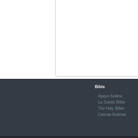
Bible
Ариун Библи
La Sainte Bible
The Holy Bible
Святая Библия