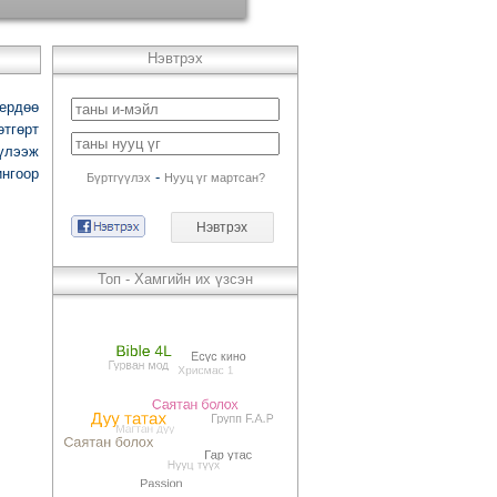
Нэвтрэх
ердөө
өтгөрт
хүлээж
ингоор
-
Бүртгүүлэх
Нууц үг мартсан?
Топ - Хамгийн их үзсэн