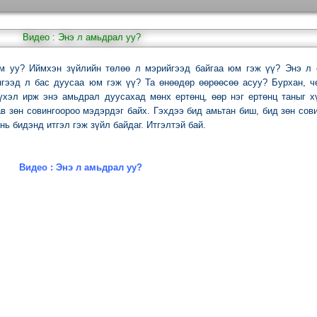
Видео : Энэ л амьдрал уу?
м уу? Иймхэн зүйлийн төлөө л мэрийгээд байгаа юм гэж үү? Энэ л 
гээд л бас дуусаа юм гэж үү? Та өнөөдөр өөрөөсөө асуу? Бурхан, ч
 үхэл ирж энэ амьдрал дуусахад мөнх ертөнц, өөр нэг ертөнц таныг 
ав зөн совингоороо мэдэрдэг байх. Гэхдээ бид амьтан биш, бид зөн сов
нь бидэнд итгэл гэж зүйл байдаг. Итгэлтэй бай.
Видео : Энэ л амьдрал уу?