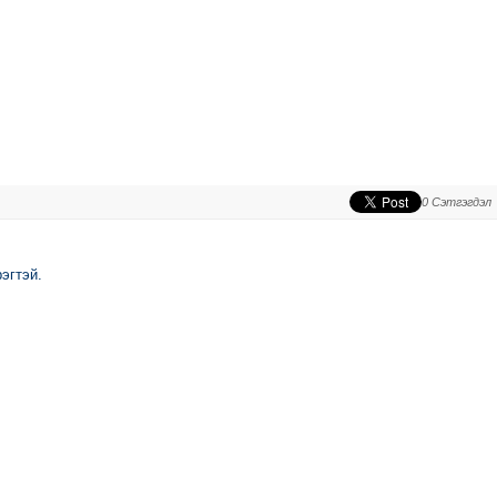
0 Сэтгэгдэл
эгтэй.