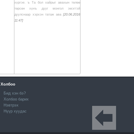
хүргэе. ъ Та бол хайрыг авахын төлөө
төрсөн хүнъ дууг монгол эмэгтэй
дуулснаар хэрхэн татаж ава
[20.06.2016
11:47]
Холбоо
Бид хэн бэ?
Холбоо барих
Нэвтрэх
Нүүр хуудас