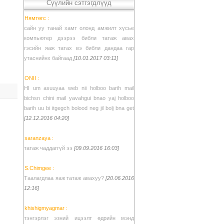
Сүүлийн сэтгэгдлүүд
Нямтөгс :
сайн уу танай хамт олонд амжилт хүсье
компьютер дээрээ библи татаж авах
гэсийн яаж татах вэ библи дандаа гар
утаснийнх байгаад
[10.01.2017 03:11]
ONII :
HI um asuuyaa web nii holboo barih mail
bichsn chini mail yavahgui bnao yaj holboo
barih uu bi itgegch bolood neg jil bolj bna get
[12.12.2016 04:20]
saranzaya :
татаж чаддаггүй ээ
[09.09.2016 16:03]
S.Chimgee :
Таалагдлаа яаж татаж авахуу?
[20.06.2016
12:16]
khishigmyagmar :
тэнгэрлэг эзний ицээлт өдрийн мэнд