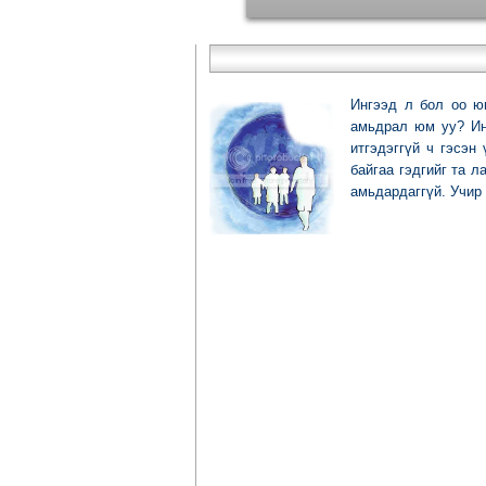
Ингээд л бол оо ю
амьдрал юм уу? Ин
итгэдэггүй ч гэсэн
байгаа гэдгийг та л
амьдардаггүй. Учир 