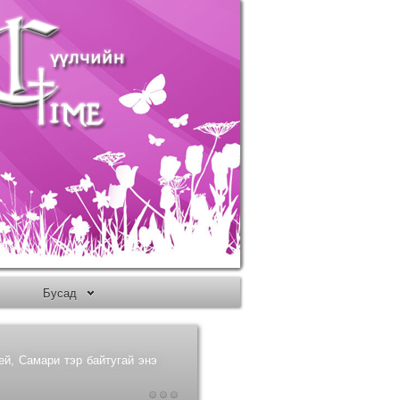
Бусад
ей, Самари тэр байтугай энэ